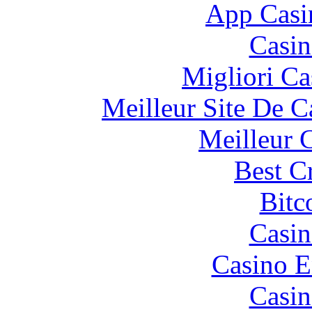
App Casi
Casin
Migliori Ca
Meilleur Site De 
Meilleur 
Best C
Bitc
Casin
Casino E
Casin