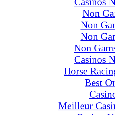
Casinos 
Non Ga
Non Gam
Non Gam
Non Gams
Casinos 
Horse Racin
Best On
Casin
Meilleur Casi