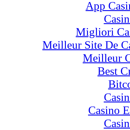
App Casi
Casin
Migliori Ca
Meilleur Site De 
Meilleur 
Best C
Bitc
Casin
Casino E
Casin