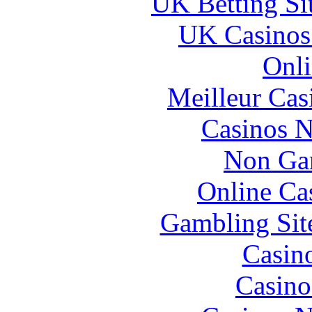
UK Betting Si
UK Casinos
Onli
Meilleur Cas
Casinos 
Non Ga
Online Ca
Gambling Sit
Casin
Casino