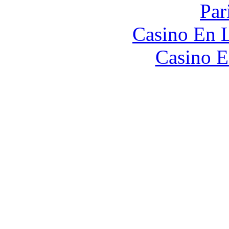
Par
Casino En L
Casino E